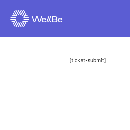
Saltar
al
contenido
[ticket-submit]