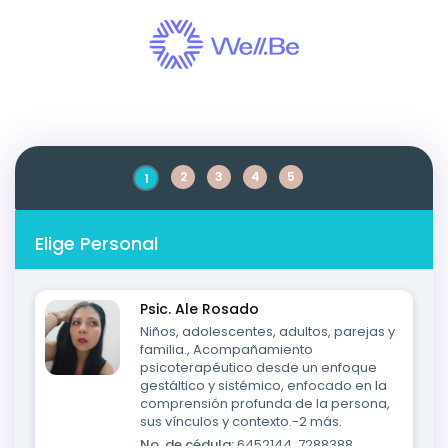
Saltar
al
contenido
2
3
4
5
1
Elige Personal
Psic. Ale Rosado
Niños, adolescentes, adultos, parejas y
familia., Acompañamiento
psicoterapéutico desde un enfoque
gestáltico y sistémico, enfocado en la
comprensión profunda de la persona,
sus vínculos y contexto.-2 más.
No. de cédula:
6452144, 7288388