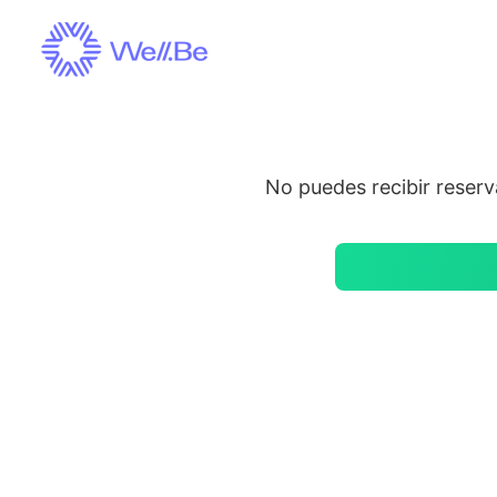
Saltar
al
contenido
No puedes recibir reserva